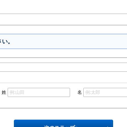
さい。
姓
名