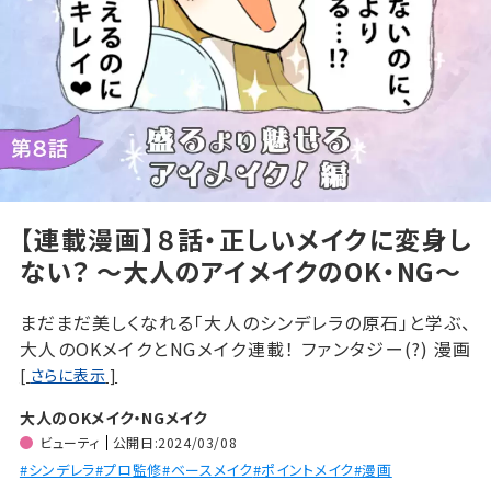
【連載漫画】８話・正しいメイクに変身し
ない？ ～大人のアイメイクのOK・NG～
まだまだ美しくなれる「大人のシンデレラの原石」と学ぶ、
大人のOKメイクとNGメイク連載！ ファンタジー(?) 漫画
をお届けするのは、SNSで大人気の漫画家・並庭マチコさ
[
さらに表示
]
ん！
大人のOKメイク・NGメイク
ビューティ
公開日:2024/03/08
#シンデレラ
#プロ監修
#ベースメイク
#ポイントメイク
#漫画