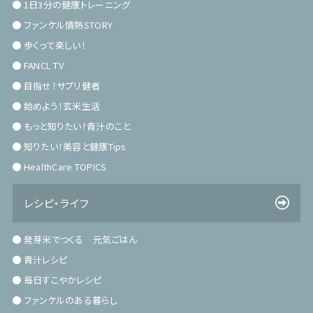
1日3分の健康トレーニング
ファンケル情熱STORY
歩くって楽しい！
FANCL TV
目指せ！サプリ健者
始めよう！玄米生活
もっと知りたい！青汁のこと
知りたい！美容と健康Tips
HealthCare TOPICS
レシピ・ライフ
発芽米でつくる 元気ごはん
青汁レシピ
毎日すこやかレシピ
ファンケルのある暮らし