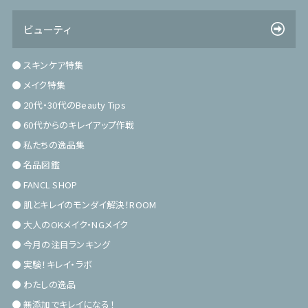
ビューティ
スキンケア特集
メイク特集
20代・30代のBeauty Tips
60代からのキレイアップ作戦
私たちの逸品集
名品図鑑
FANCL SHOP
肌とキレイのモンダイ解決！ROOM
大人のOKメイク・NGメイク
今月の注目ランキング
実験！キレイ・ラボ
わたしの逸品
無添加でキレイになる！