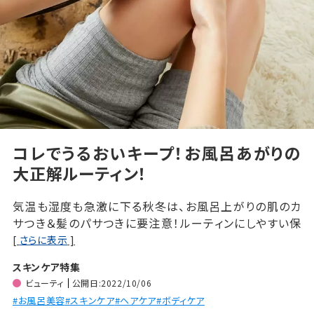
コレでうるおいキープ！お風呂あがりの
大正解ルーティン！
気温も湿度も急激に下る秋冬は、お風呂上がりの肌のカ
サつき＆髪のパサつきに要注意！ルーティンにしやすい保
湿ステップとアイテム選びを知って、お風呂上りのしっとり
[
さらに表示
]
をキープしましょう♪
スキンケア特集
ビューティ
公開日:2022/10/06
#お風呂美容
#スキンケア
#ヘアケア
#ボディケア