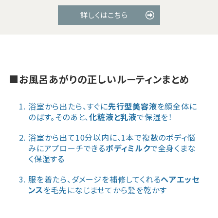
詳しくはこちら
■お風呂あがりの正しいルーティンまとめ
浴室から出たら、すぐに
先行型美容液
を顔全体に
のばす。そのあと、
化粧液と乳液
で保湿を！
浴室から出て10分以内に、1本で複数のボディ悩
みにアプローチできる
ボディミルク
で全身くまな
く保湿する
服を着たら、ダメージを補修してくれる
ヘアエッセ
ンス
を毛先になじませてから髪を乾かす