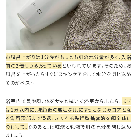
お風呂上がりは1分後がもっとも肌の水分量が多く、入浴
前の2倍もうるおっている
といわれています。そのため、お
風呂を上がったらすぐにスキンケアをして水分を閉じ込め
るのがベスト！
浴室内で髪や顔、体をサッと拭いて浴室から出たら、
まず
は1分以内に、洗顔後の無垢な肌にすっとなじみコアとな
る角層深部まで浸透してくれる
先行型美容液
を顔全体に
のばして。
そのあと、化粧液と乳液で肌の水分を閉じ込め
ましょう。