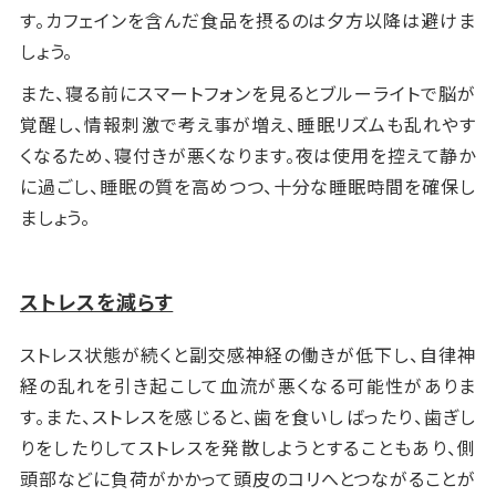
ます。
コストがかかる
【デメリット】
す。カフェインを含んだ食品を摂るのは夕方以降は避けま
擦り洗いしすぎて頭皮の乾燥をまねく可能性があります。
電動ヘッドマッサージャー同様、購入のコストがかかりま
コストがかかる
しょう。
同じ箇所を何度も洗わない、長時間使用しないなどを心
ヒーリング効果も期待できる
す。1,000円台の安価なものから1万円台の高価なもの
電動のヘッドマッサージャーは、安いもので4,000円ほ
がけましょう。
また、寝る前にスマートフォンを見るとブルーライトで脳が
人の手の心地良さにはヒーリング効果もあります。
まで、様々な商品が販売されています。
ど、高価なものだと1万円～2万円ほどの値段で売られて
覚醒し、情報刺激で考え事が増え、睡眠リズムも乱れやす
います。手軽にマッサージができる反面、ある程度のコス
くなるため、寝付きが悪くなります。夜は使用を控えて静か
【デメリット】
トがかかります。
に過ごし、睡眠の質を高めつつ、十分な睡眠時間を確保し
時間やお金がかかる
ましょう。
サロンで施術を受けると、当然時間もお金もかかります。
メンテナンスが必要
ブラシのようにただ洗うだけではなく、充電や部品の洗
浄をする手間がかかります。長く使っているうちに故障す
ストレスを減らす
るリスクもあるでしょう。
ストレス状態が続くと副交感神経の働きが低下し、自律神
経の乱れを引き起こして血流が悪くなる可能性がありま
す。また、ストレスを感じると、歯を食いしばったり、歯ぎし
りをしたりしてストレスを発散しようとすることもあり、側
頭部などに負荷がかかって頭皮のコリへとつながることが