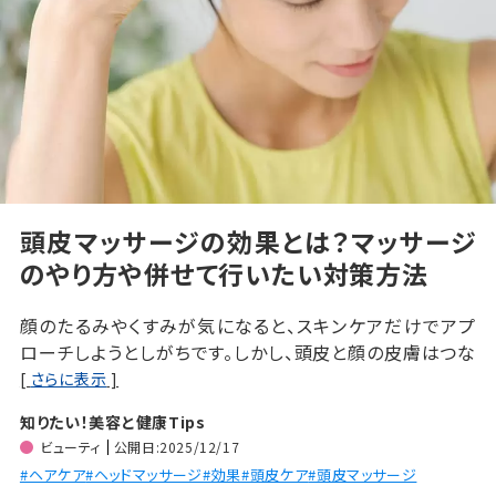
頭皮マッサージの効果とは？マッサージ
のやり方や併せて行いたい対策方法
顔のたるみやくすみが気になると、スキンケアだけでアプ
ローチしようとしがちです。しかし、頭皮と顔の皮膚はつな
がっており、頭皮のコリが原因で、顔のたるみやくすみ、フェ
[
さらに表示
]
イスラインのもたつきが生じる場合があります。
知りたい！美容と健康Tips
今回は、頭皮のコリや硬くなる原因を解説しながら、それ
ビューティ
公開日:2025/12/17
を解消するための頭皮マッサージの方法や頻度、おすすめ
#ヘアケア
#ヘッドマッサージ
#効果
#頭皮ケア
#頭皮マッサージ
のタイミングやアイテムについてもご紹介します。