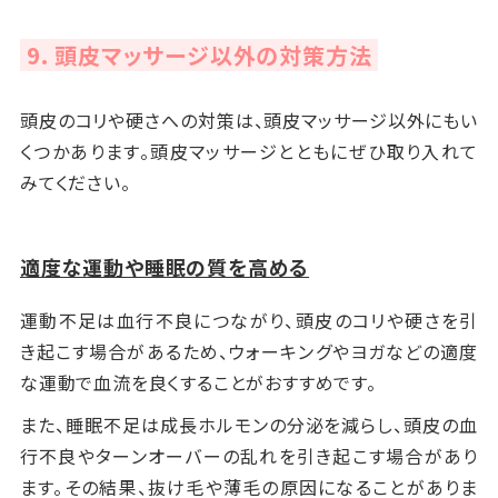
力を入れ過ぎると、ブラシの硬さや形状によっては頭皮を
ーやマッサージをするのは難しいですが、シャンプーブラ
傷める可能性があります。力加減に注意し、ブラシを一方
かっさとは、皮膚の上を滑らせることにより体内の血行を
9. 頭皮マッサージ以外の対策方法
シを使えば簡単に洗浄・マッサージできます。
向に動かしながら頭皮マッサージをしましょう。
整えるアイテムです。現在は金属製のものが多く使われ
ていますが、中国では古来から牛の角や天然石などが使
電動ヘッドマッサージャーは、細かい動きで適度な刺激
頭皮のコリや硬さへの対策は、頭皮マッサージ以外にもい
効率良くマッサージできる
切れ毛になる可能性がある
われてきました。
を頭皮に与えることができる機器です。
くつかあります。頭皮マッサージとともにぜひ取り入れて
手で行う頭皮マッサージと比較すると、シャンプーブラシ
特に髪が長い場合やダメージ毛の場合、ブラシに髪が絡
美顔ローラーは、ローラーが転がる作用によって皮膚や
みてください。
を使う場合はそれほど力を必要とせずに効率良くマッサ
みやすい傾向があります。そのまま強く引っ張ることで切
筋肉に刺激を与え、肌のキメやハリを整えるアイテムで
【メリット】
【メリット】
ージできます。
れ毛になってしまう恐れがあるため、髪をやさしくとかし
す。
効率良く頭皮のツボを刺激できる
心地よい刺激を与えることができる
て絡まりがない状態に整えてから、頭皮マッサージを行
かっさを使うと、効率良く頭皮のツボを刺激することがで
適度な運動や睡眠の質を高める
電動のヘッドマッサージャーは人の手のマッサージを再
【デメリット】
アイテムとは違いますが、サロンでプロによるマッサージ
いましょう。
【メリット】
き、すっきり感を得られやすいでしょう。
現したような動きで、頭皮に心地よい刺激を与えること
頭皮を傷める可能性がある
を受ける方法もあります。
運動不足は血行不良につながり、頭皮のコリや硬さを引
手軽にほど良い刺激を与えられる
ができます。
握りやすい形状のものが多く、つい指先に力が入ってしま
き起こす場合があるため、ウォーキングやヨガなどの適度
ローラーの動きで手軽に顔の皮膚や筋肉に刺激を与え
【デメリット】
い、頭皮を傷つけてしまう可能性があります。力加減に注
【メリット】
な運動で血流を良くすることがおすすめです。
ることで、頭皮にも程良い刺激を与えることができます。
頭皮を傷める可能性がある
手軽に頭皮マッサージできる
意し、ブラシは小刻みに動かすよう心がけましょう。
的確なマッサージが体験できる
強い力は必要ありません。
力を入れすぎたり頭皮に当てる部分が尖ったりしている
指先に力を入れる必要がないので、疲れを感じることな
また、睡眠不足は成長ホルモンの分泌を減らし、頭皮の血
確かな技術のあるサロンなら、ツボやコリに的確にアプ
と、頭皮を傷める可能性があります。力加減や使う面に注
くマッサージできます。
行不良やターンオーバーの乱れを引き起こす場合があり
擦り洗いしすぎて頭皮の乾燥をまねく恐れがある
ローチした効果的な頭皮マッサージを受けることができ
【デメリット】
意してマッサージしましょう。
ます。その結果、抜け毛や薄毛の原因になることがありま
毛穴汚れを掻き出してすっきりと汚れを落とせる反面、