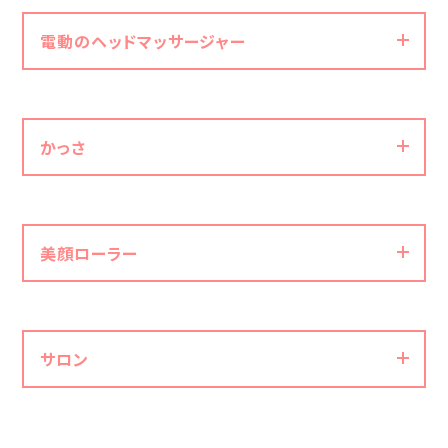
電動のヘッドマッサージャー
かっさ
手に代わる道具として多くの人がイメージするのがブラ
シでしょう。
美顔ローラー
【メリット】
シャンプーブラシは、シャンプーの際に使うことで毛穴の
手軽に頭皮マッサージできる
汚れを洗浄しつつ頭皮に刺激を与え、血行を促すアイテ
指先に過度な力を入れる必要なく、楽に頭皮マッサージ
ムです。主にシリコン製のものが知られています。
ができます。
サロン
【メリット】
【デメリット】
しっかり洗浄・マッサージできる
頭皮を傷める可能性がある
爪が長かったり付け爪をしたりしていると、手でシャンプ