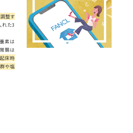
て調整す
入れた3
栄養素は
の胃腸は
、起床時
B群や塩