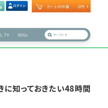
カートの中身
0円
L TV
SDGs
きに知っておきたい48時間