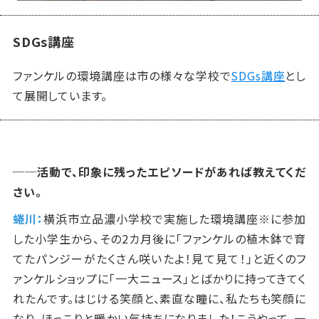
SDGs講座
ファンケルの環境講座は市の様々な学校で
SDGs
講座
とし
て展開しています。
──活動で、印象に残ったエピソードがあれば教えてくだ
さい。
蜷川：
横浜市立品濃小学校で実施した環境講座※に参加
した小学生から、その
2カ
月後に「ファンケルの植木鉢で育
てたパンジーがたくさん咲いたよ！見て見て！」と近くのフ
ァンケルショップに「一大ニュース」とばかりに持ってきてく
れたんです。はじける笑顔と、素直な瞳に、私たちも笑顔に
なり、ほっこりと暖かい気持ちになりました！こうやって、一