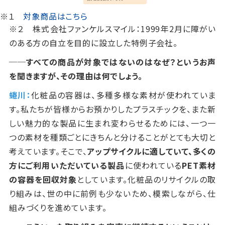
※１
対象商品はこちら
※２ 株式会社ファンケルスマイル：
1999
年
2
月に障がい
のある方の自立を目的に設立した特例子会社。
──すべての商品が対象ではないのはなぜ？というお声
を聞きますが、その理由は何でしょう。
蜷川：
化粧品の容器は、多種多様な素材が使われていま
す。私たちが皆様からお預かりしたプラスチックを、また新
しい魅力的な製品に生まれ変わらせるためには、一つ一
つの素材を種類ごとにきちんと分けることがとても大切と
考えています。そこで、
アップサイクルに適していて、多くの
方にご利用いただいている製品
に使われている
PET
素材
の容器を回収対象
としています。化粧品のリサイクルの取
り組みは、世の中に前例も少ないため、模索しながら、仕
組みづくりを進めています。