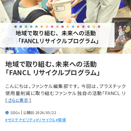
地域で取り組む、未来への活動
「FANCL リサイクルプログラム」
こんにちは。ファンケル編集部です。 今回は、プラスチック
使用量削減に取り組むファンケル独自の活動「FANCL リ
サイクルプログラム」についてを、担当者の声を通じてご紹
[
さらに表示
]
介します！
SDGs
公開日:2026/05/22
#サステナビリティ
#リサイクル
#環境