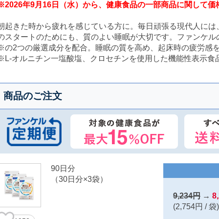
※2026年9月16日（水）から、健康食品の一部商品に関して
朝起きた時から疲れを感じている方に。毎日頑張る現代人には
のスタートのためにも、質のよい睡眠が大切です。ファンケル
※の2つの厳選成分を配合。睡眠の質を高め、起床時の疲労感
※L-オルニチン一塩酸塩、クロセチンを使用した機能性表示食
商品のご注文
90日分
（30日分×3袋）
9,234円
→
8
(2,754円 / 袋)