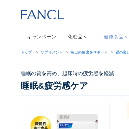
本
文
へ
ジ
ャ
ン
キャンペーン
化粧品
健康食品
プ
メ
トップ
サプリメント
毎日の健康をサポート
質の良
ニ
ュ
ー
へ
睡眠の質を高め、起床時の疲労感を軽減
ジ
睡眠&疲労感ケア
ャ
ン
プ