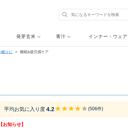
発芽玄米
青汁
インナー・ウェア
い眠りに
睡眠&疲労感ケア
4.2
平均お気に入り度
(
506
件)
【お知らせ】