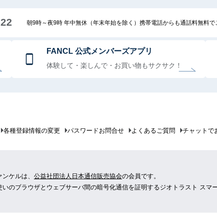
222
朝9時～夜9時 年中無休（年末年始を除く）携帯電話からも通話料無料
FANCL 公式メンバーズアプリ
体験して・楽しんで・お買い物もサクサク！
各種登録情報の変更
パスワードお問合せ
よくあるご質問
チャットで
ァンケルは、
公益社団法人日本通信販売協会
の会員です。
使いのブラウザとウェブサーバ間の暗号化通信を証明するジオトラスト スマ