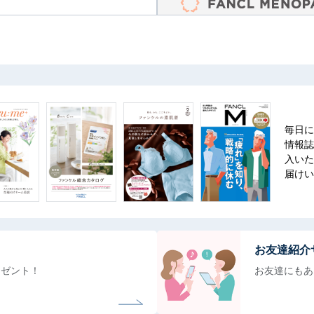
毎日に
情報誌
入いた
届けい
お友達紹介
レゼント！
お友達にもあ