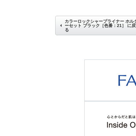
カラーロックシャープライナー ホル
ーセット ブラック［色番：21］
に戻
る