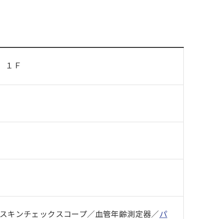
 １Ｆ
／スキンチェックスコープ／血管年齢測定器／
パ