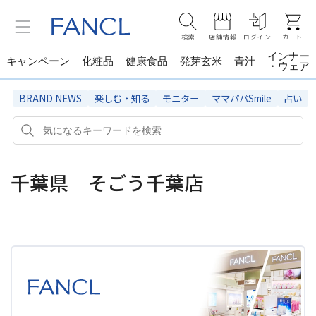
検索
店舗情報
ログイン
カート
インナー
キャンペーン
化粧品
健康食品
発芽玄米
青汁
・ウェア
BRAND NEWS
楽しむ・知る
モニター
ママパパSmile
占い
千葉県 そごう千葉店