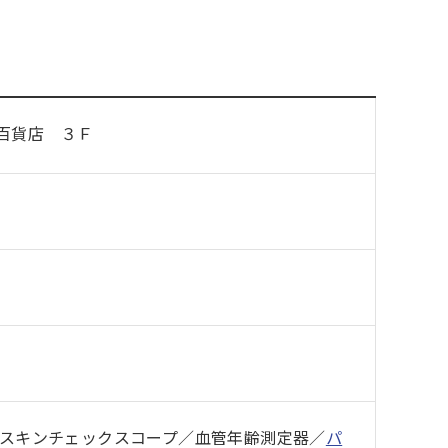
百貨店 ３Ｆ
／スキンチェックスコープ／血管年齢測定器／
パ