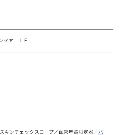
シマヤ １Ｆ
／スキンチェックスコープ／血管年齢測定器／
パ