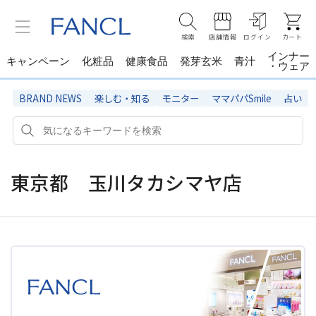
検索
店舗情報
ログイン
カート
インナー
キャンペーン
化粧品
健康食品
発芽玄米
青汁
・ウェア
BRAND NEWS
楽しむ・知る
モニター
ママパパSmile
占い
東京都 玉川タカシマヤ店