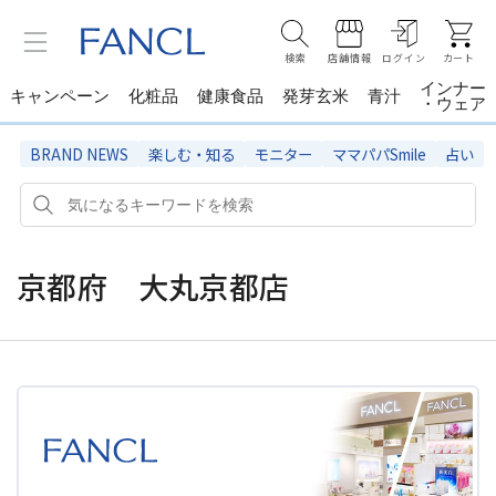
検索
店舗情報
ログイン
カート
インナー
キャンペーン
化粧品
健康食品
発芽玄米
青汁
・ウェア
BRAND NEWS
楽しむ・知る
モニター
ママパパSmile
占い
京都府 大丸京都店