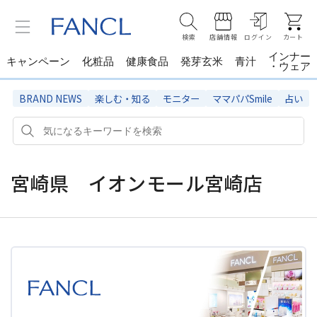
検索
店舗情報
ログイン
カート
インナー
キャンペーン
化粧品
健康食品
発芽玄米
青汁
・ウェア
BRAND NEWS
楽しむ・知る
モニター
ママパパSmile
占い
宮崎県 イオンモール宮崎店