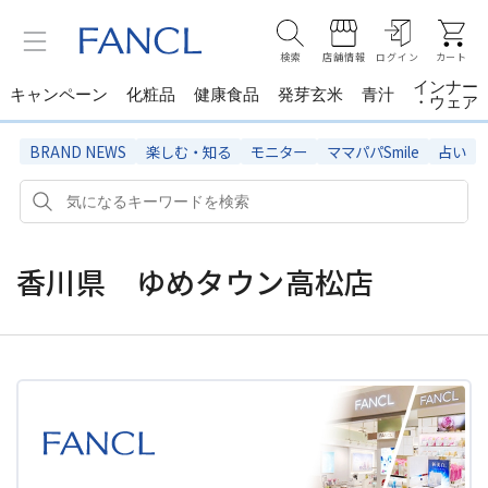
検索
店舗情報
ログイン
カート
インナー
キャンペーン
化粧品
健康食品
発芽玄米
青汁
・ウェア
BRAND NEWS
楽しむ・知る
モニター
ママパパSmile
占い
香川県 ゆめタウン高松店