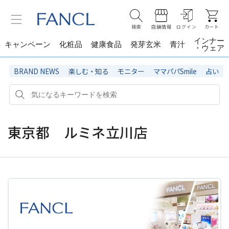
検索
店舗情報
ログイン
カート
インナー
キャンペーン
化粧品
健康食品
発芽玄米
青汁
・ウェア
BRAND NEWS
楽しむ・知る
モニター
ママパパSmile
占い
東京都 ルミネ立川店