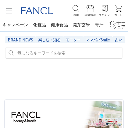
検索
店舗情報
ログイン
カート
インナー
キャンペーン
化粧品
健康食品
発芽玄米
青汁
・ウェア
BRAND NEWS
楽しむ・知る
モニター
ママパパSmile
占い