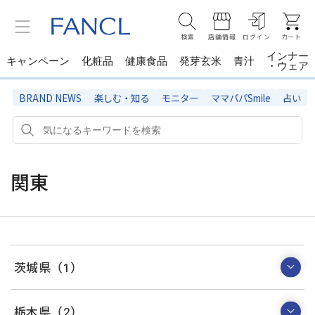
検索
店舗情報
ログイン
カート
インナー
キャンペーン
化粧品
健康食品
発芽玄米
青汁
・ウェア
BRAND NEWS
楽しむ・知る
モニター
ママパパSmile
占い
関東
茨城県（1）
栃木県（2）