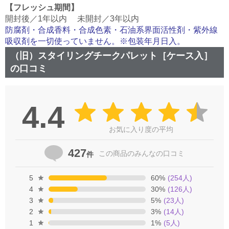
【フレッシュ期間】
開封後／1年以内 未開封／3年以内
防腐剤・合成香料・合成色素・石油系界面活性剤・紫外線
吸収剤を一切使っていません。※包装年月日入。
（旧）スタイリングチークパレット［ケース入］
の口コミ
4.4
お気に入り度の平均
427
この商品の
みんなの口コミ
件
5
60
%
(
254
人)
4
30
%
(
126
人)
3
5
%
(
23
人)
2
3
%
(
14
人)
1
1
%
(
5
人)