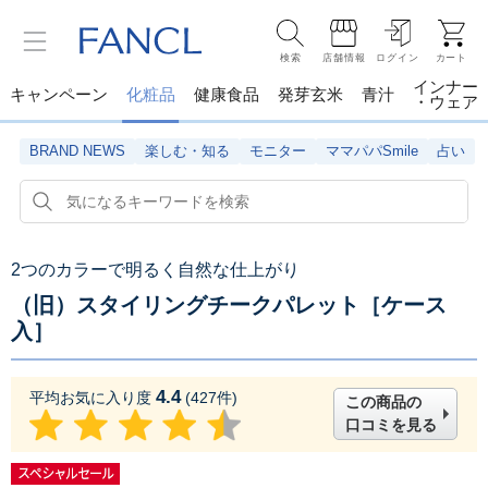
検索
店舗情報
ログイン
カート
インナー
キャンペーン
化粧品
健康食品
発芽玄米
青汁
・ウェア
BRAND NEWS
楽しむ・知る
モニター
ママパパSmile
占い
2つのカラーで明るく自然な仕上がり
（旧）スタイリングチークパレット［ケース
入］
4.4
平均お気に入り度
(
427
件)
この商品の
口コミを見る