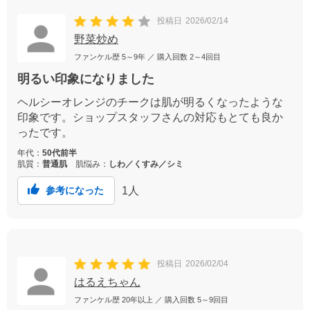
投稿日
2026/02/14
野菜炒め
ファンケル歴
5～9年
／ 購入回数
2～4回目
明るい印象になりました
ヘルシーオレンジのチークは肌が明るくなったような
印象です。ショップスタッフさんの対応もとても良か
ったです。
年代：
50代前半
肌質：
普通肌
肌悩み：
しわ／くすみ／シミ
1
人
参考になった
投稿日
2026/02/04
はるえちゃん
ファンケル歴
20年以上
／ 購入回数
5～9回目