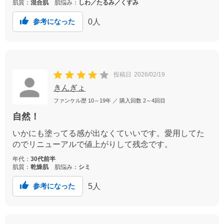
肌質：
混合肌
肌悩み：
しわ／たるみ／くすみ
0
人
参考になった
投稿日
2026/02/19
きんぎょ
ファンケル歴
10～19年
／ 購入回数
2～4回目
自然！
いかにも塗ってる感が出なくていいです。愛用してた
のでリニューアルで値上がりして残念です。
年代：
30代前半
肌質：
乾燥肌
肌悩み：
シミ
5
人
参考になった