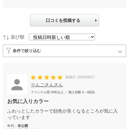
口コミを投稿する
並び順
条件で絞り込む
投稿日
2026/06/17
りんごさんさん
ファンケル歴
20年以上
／ 購入回数
5～9回目
お気に入りカラー
ふわっとしたカラーで顔色が良くなるところが気に入
っています
年代：
非公開