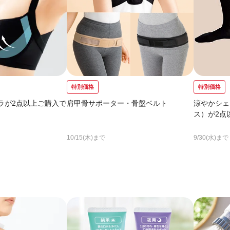
特別価格
特別価格
ラが2点以上ご購入で
肩甲骨サポーター・骨盤ベルト
涼やかシェ
ス）が2点
10/15(木)まで
9/30(水)まで