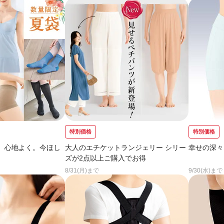
特別価格
特別価格
、心地よく。今ほし
大人のエチケットランジェリー シリー
幸せの深々
ズが2点以上ご購入でお得
8/31(月)まで
9/30(水)まで