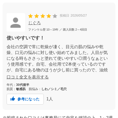
投稿日
2026/05/27
じぐろ
ファンケル歴
10～19年
／ 購入回数
2～4回目
使いやすいです！
会社の空調で常に乾燥が凄く、目元の肌の悩みや乾
燥、口元の悩みに対し使い始めてみました。人目が気
になる時もささっと塗れて使いやすい◎潤うなぁとい
う使用感です。自宅、会社用で2本使っているのです
が、自宅にある物のほうが少し前に買ったので、油焼
け？と思う匂いがしたのですが、新しい方も同じよう
口コミ全文を表示する
な匂いだったのと特に肌のダメージも無かったので気
年代：
30代後半
にせず使用しています。
肌質：
敏感肌
肌悩み：
しわ／シミ／毛穴
1
人
参考になった
※投稿された口コミは事務局にて内容を確認の上、1～2週