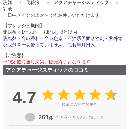
洗顔 ⇒ 化粧液 ⇒
アクアチャージスティック
⇒
乳液
＊日中メイクの上からでもお使いいただけます。
【フレッシュ期間】
開封後／1年以内 未開封／3年以内
防腐剤・合成香料・合成色素・石油系界面活性剤・紫外線
吸収剤を一切使っていません。包装年月日入。
【ご注意】
※限定数に達し次第、販売終了となります。
アクアチャージスティックの口コミ
4.7
お気に入り度の平均
261
この商品の
みんなの口コミ
件