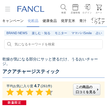
検索
店舗情報
ログイン
カート
インナー
キャンペーン
化粧品
健康食品
発芽玄米
青汁
・ウェア
BRAND NEWS
楽しむ・知る
モニター
ママパパSmile
占い
乾燥が気になる部分にサッと塗るだけ、うるおいチャー
ジ。
アクアチャージスティック
4.7
平均お気に入り度
(
261
件)
この商品の
口コミを見る