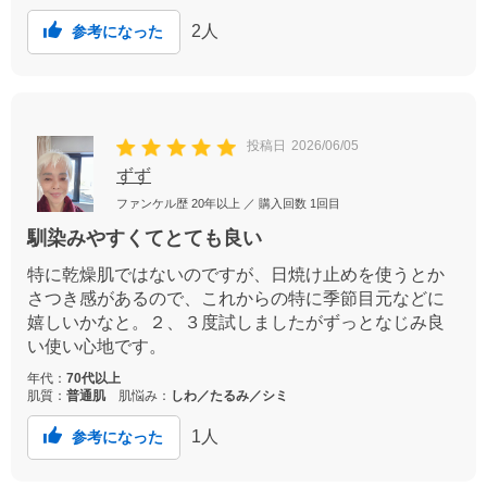
2
人
参考になった
投稿日
2026/06/05
ずず
ファンケル歴
20年以上
／ 購入回数
1回目
馴染みやすくてとても良い
特に乾燥肌ではないのですが、日焼け止めを使うとか
さつき感があるので、これからの特に季節目元などに
嬉しいかなと。２、３度試しましたがずっとなじみ良
い使い心地です。
年代：
70代以上
肌質：
普通肌
肌悩み：
しわ／たるみ／シミ
1
人
参考になった