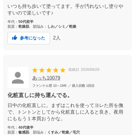
いつも持ち歩いて塗ってます。手が汚れないし塗りや
すいので楽しいです♪
年代：
50代前半
肌質：
乾燥肌
肌悩み：
しわ／シミ／乾燥
2
人
参考になった
投稿日
2026/06/29
あっち10079
ファンケル歴
10～19年
／ 購入回数
1回目
化粧直しに持ち運んでる。
日中の化粧直しに。まずはこれを使ってヨレた所を撫
で、トントンとしてから化粧直しに入ると良き。夜用
にももう１本買おうかな。
年代：
40代後半
肌質：
敏感肌
肌悩み：
くすみ／乾燥／毛穴