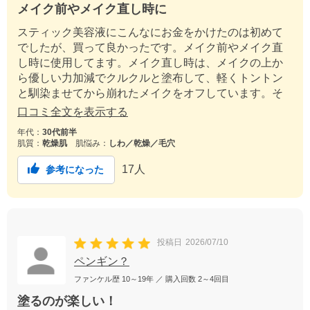
メイク前やメイク直し時に
スティック美容液にこんなにお金をかけたのは初めて
でしたが、買って良かったです。メイク前やメイク直
し時に使用してます。メイク直し時は、メイクの上か
ら優しい力加減でクルクルと塗布して、軽くトントン
と馴染ませてから崩れたメイクをオフしています。そ
の上からお直し用のファンデーションを重ねていま
口コミ全文を表示する
す。似たような他の商品を使った時よりも綺麗に仕上
年代：
30代前半
がります。
肌質：
乾燥肌
肌悩み：
しわ／乾燥／毛穴
17
人
参考になった
投稿日
2026/07/10
ペンギン？
ファンケル歴
10～19年
／ 購入回数
2～4回目
塗るのが楽しい！