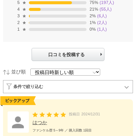
5
75
%
(
197
人)
4
21
%
(
55
人)
3
2
%
(
6
人)
2
1
%
(
2
人)
1
0
%
(
1
人)
口コミを投稿する
並び順
条件で絞り込む
投稿日
2024/12/31
はつか
ファンケル歴
5～9年
／ 購入回数
1回目