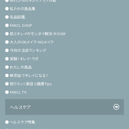
60代からのキレイアップ作戦
私たちの逸品集
名品図鑑
FANCL SHOP
肌とキレイのモンダイ解決！ROOM
大人のOKメイク・NGメイク
今月の注目ランキング
実験！キレイ・ラボ
わたしの逸品
無添加でキレイになる！
知りたい！美容と健康Tips
FANCL TV
ヘルスケア
ヘルスケア特集