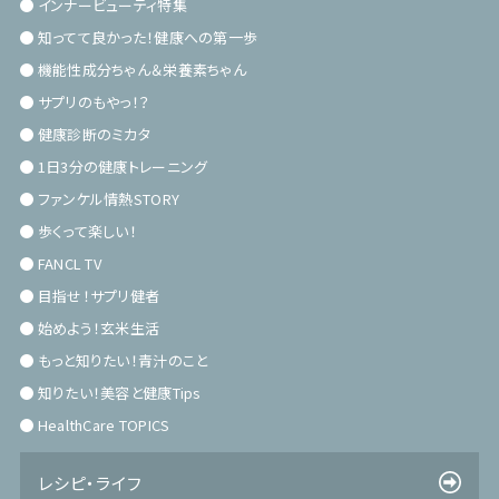
インナービューティ特集
知ってて良かった！健康への第一歩
機能性成分ちゃん＆栄養素ちゃん
サプリのもやっ！？
健康診断のミカタ
1日3分の健康トレーニング
ファンケル情熱STORY
歩くって楽しい！
FANCL TV
目指せ！サプリ健者
始めよう！玄米生活
もっと知りたい！青汁のこと
知りたい！美容と健康Tips
HealthCare TOPICS
レシピ・ライフ