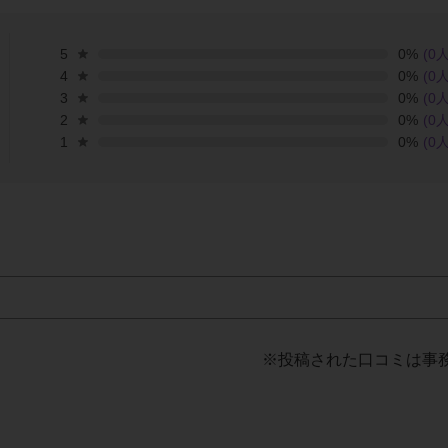
5
0
%
(
0
人
4
0
%
(
0
人
3
0
%
(
0
人
2
0
%
(
0
人
1
0
%
(
0
人
※投稿された口コミは事