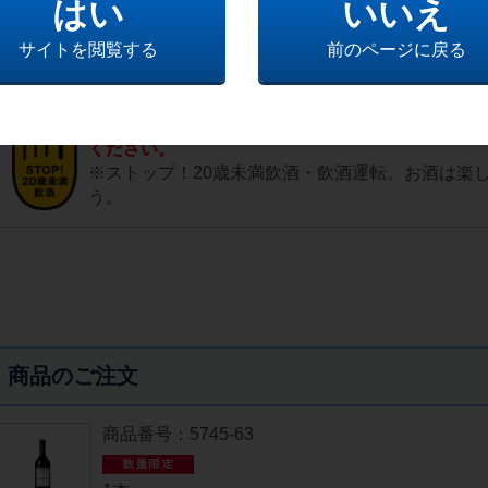
はい
いいえ
バルドリーノ・クラッシコは、ヴェネト州のバルドリーノ地区
されたコルヴィーナを主体に造られる、軽やかで繊細な赤ワイ
サイトを閲覧する
前のページに戻る
まろやかな口当たりです。
※20歳未満の飲酒は法律で禁止されています。2
ください。
※ストップ！20歳未満飲酒・飲酒運転。お酒は楽
う。
商品のご注文
商品番号：5745-63