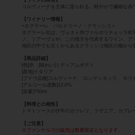
コルヴィーナを主体に造られる、軽やかで繊細な赤
【ワイナリー情報】
<ネグラーレ バルドリーノ・クラッシコ＞
ネグラーレ社は、ヴェネト州ヴァルポリチェッラ村
ノ、ソアーヴェや、この地方を代表するワイン、ア
地区の中でも古くからあるクラッシコ地区の畑から
【商品詳細】
[色]赤 [味わい]ミディアムボディ
[産地]イタリア
[ブドウ品種]コルヴィーナ、 ロンディネッラ、 モリ
[アルコール度数]12.0%
[容量]750ml
【料理との相性】
トマトソースの仔牛のカツレツ、ラザニア、カプレ
【ご注意】
※ファンケルでの販売は数量限定となります。