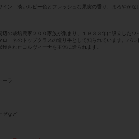
ワイン。淡いルビー色とフレッシュな果実の香り、まろやかな
周辺の栽培農家２００家族が集まり、１９３３年に設立したワ
マローネのトップクラスの造り手として知られています。バル
収穫されたコルヴィーナを主体に造られます。
ナーラ
ーゼなど