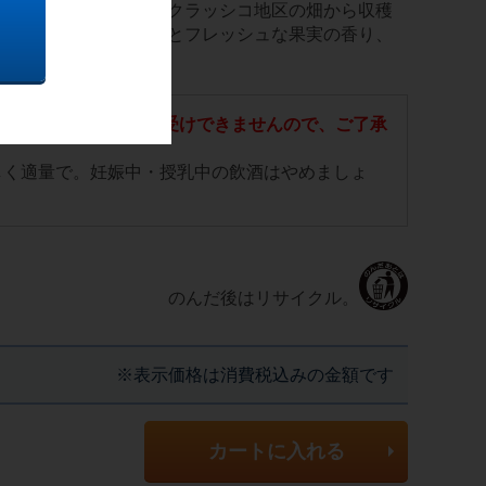
の中でも古くからあるクラッシコ地区の畑から収穫
ンです。淡いルビー色とフレッシュな果実の香り、
0歳未満の方の注文はお受けできませんので、ご了承
しく適量で。妊娠中・授乳中の飲酒はやめましょ
のんだ後はリサイクル。
※表示価格は消費税込みの金額です
カートに入れる