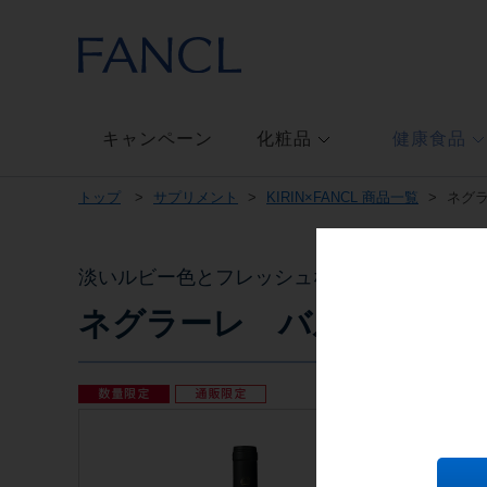
本
文
へ
ジ
ャ
ン
キャンペーン
化粧品
健康食品
プ
メ
トップ
サプリメント
KIRIN×FANCL 商品一覧
ネグ
ニ
ュ
ー
へ
淡いルビー色とフレッシュな果実の香り、ま
ジ
ネグラーレ バルドリーノ
ャ
ン
プ