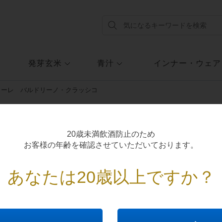
発芽玄米
青汁
インナー・ウェア
ラーレ バルドリーノ・クラッシコ
ろやかな口当たりの赤ワイン
20歳未満飲酒防止のため
・クラッシコ
お客様の年齢を確認させていただいております。
あなたは20歳以上ですか？
0.0
平均お気に入り度
(
0
件)
★数量限定★