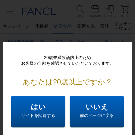
検索
店舗情報
ログイン
カート
インナー
キャンペーン
化粧品
健康食品
発芽玄米
青汁
・ウェア
BRAND NEWS
楽しむ・知る
モニター
ママパパSmile
占い
20歳未満飲酒防止のため
お客様の年齢を確認させていただいております。
あなたは20歳以上ですか？
ご不便おかけし申し訳ございません。
恐れ入りますが以下をお確かめください
はい
いいえ
5745b:ご入力の商品番号は現在取扱っておりません。
サイトを閲覧する
前のページに戻る
大変お手数ですが、前のページにお戻りいただくか、
下記
のリンクから目的の情報をお探しください。