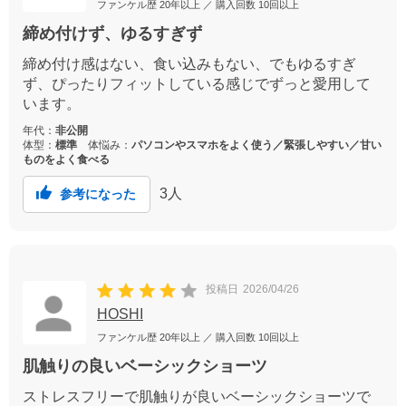
ファンケル歴
20年以上
／ 購入回数
10回以上
締め付けず、ゆるすぎず
締め付け感はない、食い込みもない、でもゆるすぎ
ず、ぴったりフィットしている感じでずっと愛用して
います。
年代：
非公開
体型：
標準
体悩み：
パソコンやスマホをよく使う／緊張しやすい／甘い
ものをよく食べる
3
人
参考になった
投稿日
2026/04/26
HOSHI
ファンケル歴
20年以上
／ 購入回数
10回以上
肌触りの良いベーシックショーツ
ストレスフリーで肌触りが良いベーシックショーツで