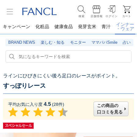
検索
店舗情報
ログイン
カート
インナー
キャンペーン
化粧品
健康食品
発芽玄米
青汁
・ウェア
BRAND NEWS
楽しむ・知る
モニター
ママパパSmile
占い
ラインにひびきにくい後ろ足口のレースがポイント。
すっぽりレース
4.5
平均お気に入り度
(
28
件)
この商品の
口コミを見る