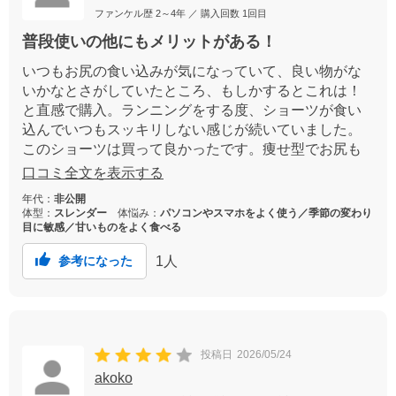
ファンケル歴
2～4年
／ 購入回数
1回目
普段使いの他にもメリットがある！
いつもお尻の食い込みが気になっていて、良い物がな
いかなとさがしていたところ、もしかするとこれは！
と直感で購入。ランニングをする度、ショーツが食い
込んでいつもスッキリしない感じが続いていました。
このショーツは買って良かったです。痩せ型でお尻も
メリハリもないので体型を調えてくれるということも
口コミ全文を表示する
あるのなら。2枚目を購入確定です。
年代：
非公開
体型：
スレンダー
体悩み：
パソコンやスマホをよく使う／季節の変わり
目に敏感／甘いものをよく食べる
1
人
参考になった
投稿日
2026/05/24
akoko