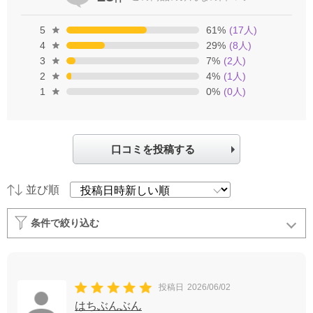
5
61
%
(
17
人)
4
29
%
(
8
人)
3
7
%
(
2
人)
2
4
%
(
1
人)
1
0
%
(
0
人)
口コミを投稿する
並び順
条件で絞り込む
投稿日
2026/06/02
はちぶんぶん