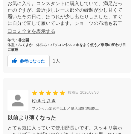
お気に入り。コンスタントに購入していて、満足だっ
たのですが、最近少しレース部分の縫製が少し甘くて
履いたその日に、ほつれが少し出たりしました、すぐ
に自分で直して履いています。ショーツの布地も若干
薄くなったように感じますが、まずまず満足していま
口コミ全文を表示する
す。
年代：
非公開
体型：
ふくよか
体悩み：
パソコンやスマホをよく使う／季節の変わり目
に敏感
1
人
参考になった
投稿日
2026/03/30
ゆきうさぎ
ファンケル歴
20年以上
／ 購入回数
10回以上
以前より薄くなった
とても気に入っていて使用歴長いです。スッキリ美ホ