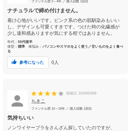
ファンケル歴
2～4年
／ 購入回数
1回目
ナチュラルで締め付けません。
着け心地がいいです。ピンク系の色の肌馴染みもいい
し、デザインも可愛くすきです。つけた時の化繊感が
少し違和感ありますが気にする程ではありません。
年代：
50代後半
体型：
標準
体悩み：
パソコンやスマホをよく使う／甘いものをよく食べ
る
0
人
参考になった
投稿日
2026/03/09
ちきこ
ファンケル歴
10～19年
／ 購入回数
1回目
気持ちいい
ノンワイヤーブラをさんざん探していたのですが、