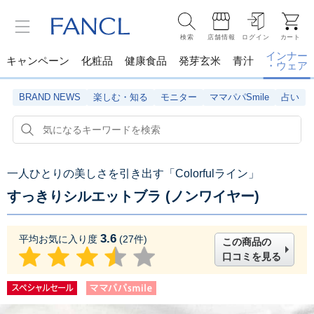
検索
店舗情報
ログイン
カート
インナー
キャンペーン
化粧品
健康食品
発芽玄米
青汁
・ウェア
BRAND NEWS
楽しむ・知る
モニター
ママパパSmile
占い
一人ひとりの美しさを引き出す「Colorfulライン」
すっきりシルエットブラ (ノンワイヤー)
3.6
平均お気に入り度
(
27
件)
この商品の
口コミを見る