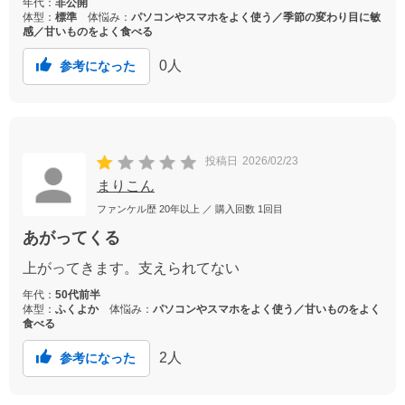
年代：
非公開
体型：
標準
体悩み：
パソコンやスマホをよく使う／季節の変わり目に敏
感／甘いものをよく食べる
0
人
参考になった
投稿日
2026/02/23
まりこん
ファンケル歴
20年以上
／ 購入回数
1回目
あがってくる
上がってきます。支えられてない
年代：
50代前半
体型：
ふくよか
体悩み：
パソコンやスマホをよく使う／甘いものをよく
食べる
2
人
参考になった