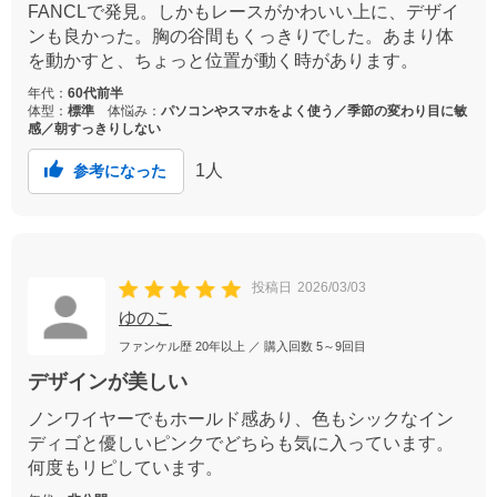
FANCLで発見。しかもレースがかわいい上に、デザイ
ンも良かった。胸の谷間もくっきりでした。あまり体
を動かすと、ちょっと位置が動く時があります。
年代：
60代前半
体型：
標準
体悩み：
パソコンやスマホをよく使う／季節の変わり目に敏
感／朝すっきりしない
1
人
参考になった
投稿日
2026/03/03
ゆのこ
ファンケル歴
20年以上
／ 購入回数
5～9回目
デザインが美しい
ノンワイヤーでもホールド感あり、色もシックなイン
ディゴと優しいピンクでどちらも気に入っています。
何度もリピしています。