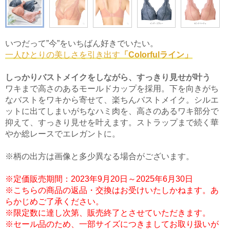
いつだって”今”をいちばん好きでいたい。
一人ひとりの美しさを引き出す
「Colorfulライン」
しっかりバストメイクをしながら、すっきり見せが叶う
ワキまで高さのあるモールドカップを採用。下を向きがち
なバストをワキから寄せて、楽ちんバストメイク。シルエ
ットに出てしまいがちなハミ肉を、高さのあるワキ部分で
抑えて、すっきり見せを叶えます。ストラップまで続く華
やか総レースでエレガントに。
※柄の出方は画像と多少異なる場合がございます。
※定価販売期間：2023年9月20日～2025年6月30日
※こちらの商品の返品・交換はお受けいたしかねます。あ
らかじめご了承ください。
※限定数に達し次第、販売終了とさせていただきます。
※セール品のため、一部サイズにつきましてお取り扱いが