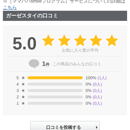
※［ママパパsmileプログラム］サービスについての詳細は
こちら
ガーゼスタイの口コミ
5.0
お気に入り度の平均
1
この商品の
みんなの口コミ
件
5
100
%
(
1
人)
4
0
%
(
0
人)
3
0
%
(
0
人)
2
0
%
(
0
人)
1
0
%
(
0
人)
口コミを投稿する