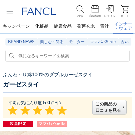
検索
店舗情報
ログイン
カート
インナー
キャンペーン
化粧品
健康食品
発芽玄米
青汁
・ウェア
BRAND NEWS
楽しむ・知る
モニター
ママパパSmile
占い
ふんわ～り綿100%のダブルガーゼスタイ
ガーゼスタイ
5.0
平均お気に入り度
(
1
件)
この商品の
口コミを見る