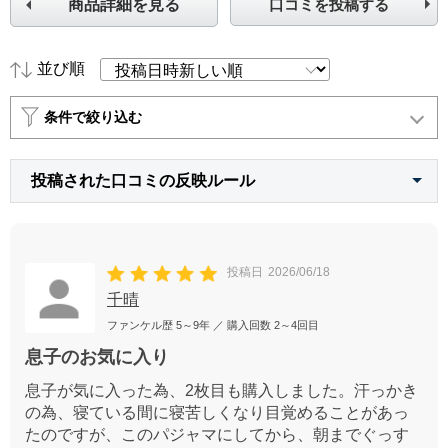
商品詳細を見る
口コミを投稿する
並び順
条件で絞り込む
投稿された口コミの反映ルール
投稿日
2026/06/18
千晴
ファンケル歴
5～9年
／ 購入回数
2～4回目
息子のお気に入り
息子が気に入った為、2枚目も購入しました。汗っかき
の為、寝ている間に寝苦しくなり目覚めることがあっ
たのですが、このパジャマにしてから、朝までぐっす