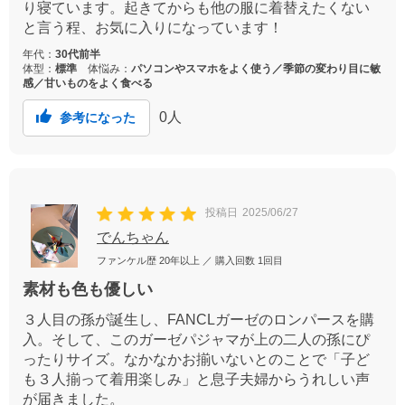
り寝ています。起きてからも他の服に着替えたくない
と言う程、お気に入りになっています！
年代：
30代前半
体型：
標準
体悩み：
パソコンやスマホをよく使う／季節の変わり目に敏
感／甘いものをよく食べる
0
人
参考になった
投稿日
2025/06/27
でんちゃん
ファンケル歴
20年以上
／ 購入回数
1回目
素材も色も優しい
３人目の孫が誕生し、FANCLガーゼのロンパースを購
入。そして、このガーゼパジャマが上の二人の孫にぴ
ったりサイズ。なかなかお揃いないとのことで「子ど
も３人揃って着用楽しみ」と息子夫婦からうれしい声
が届きました。