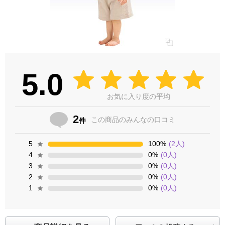
5.0
お気に入り度の平均
2
この商品の
みんなの口コミ
件
5
100
%
(
2
人)
4
0
%
(
0
人)
3
0
%
(
0
人)
2
0
%
(
0
人)
1
0
%
(
0
人)