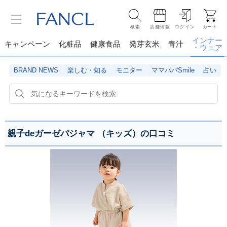
検索
店舗情報
ログイン
カート
インナー
キャンペーン
化粧品
健康食品
発芽玄米
青汁
・ウェア
BRAND NEWS
楽しむ・知る
モニター
ママパパSmile
占い
親子deガーゼパジャマ （キッズ）の口コミ