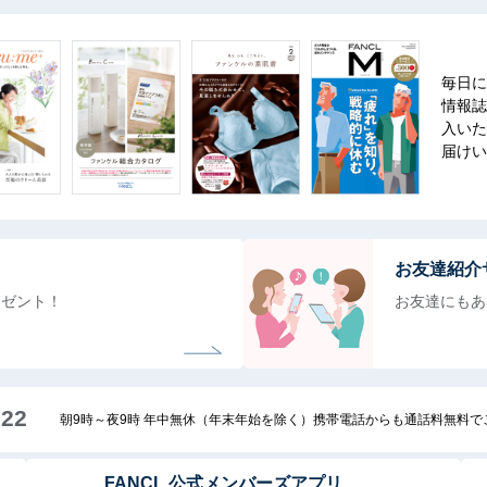
毎日に
情報誌
入いた
届けい
お友達紹介
レゼント！
お友達にもあ
222
朝9時～夜9時 年中無休（年末年始を除く）携帯電話からも通話料無料
FANCL 公式メンバーズアプリ