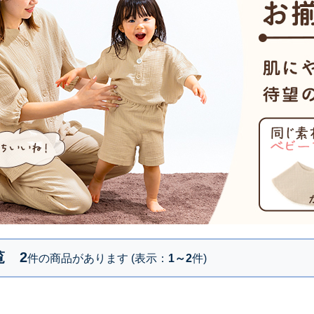
覧
2
件の商品があります (表示：
1～2
件)