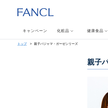
本
文
へ
ジ
ャ
ン
キャンペーン
化粧品
健康食品
プ
メ
トップ
親子パジャマ・ガーゼシリーズ
ニ
ュ
ー
親子
へ
ジ
ャ
ン
プ