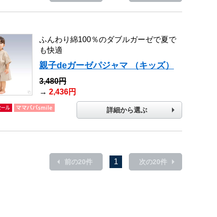
ふんわり綿100％のダブルガーゼで夏で
も快適
親子deガーゼパジャマ （キッズ）
3,480円
→
2,436円
詳細から選ぶ
1
前の20件
次の20件