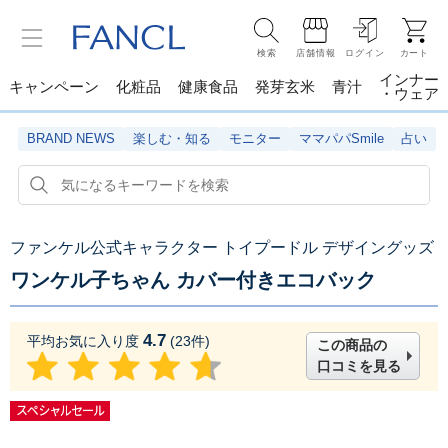
検索
店舗情報
ログイン
カート
インナー
キャンペーン
化粧品
健康食品
発芽玄米
青汁
・ウェア
BRAND NEWS
楽しむ・知る
モニター
ママパパSmile
占い
ファンケル公式キャラクター トイプードル デザイングッズ
ワンケル子ちゃん カバー付きエコバック
4.7
平均お気に入り度
(
23
件)
この商品の
口コミを見る