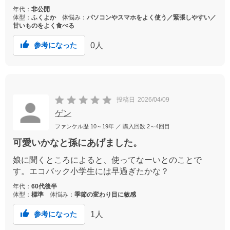
年代：
非公開
体型：
ふくよか
体悩み：
パソコンやスマホをよく使う／緊張しやすい／
甘いものをよく食べる
0
人
参考になった
投稿日
2026/04/09
ゲン
ファンケル歴
10～19年
／ 購入回数
2～4回目
可愛いかなと孫にあげました。
娘に聞くところによると、使ってなーいとのことで
す。エコバック小学生には早過ぎたかな？
年代：
60代後半
体型：
標準
体悩み：
季節の変わり目に敏感
1
人
参考になった