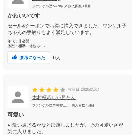
ファンケル歴
5～9年
／ 購入回数
1回目
かわいいです
セール&クーポンでお得に購入できました。ワンケル子
ちゃんの手触りもよく満足しています。
年代：
非公開
体型：
標準
体悩み：
-
0
人
参考になった
投稿日
2026/05/04
木村柾哉しか勝たん
ファンケル歴
20年以上
／ 購入回数
1回目
可愛い
可愛い過ぎるかなと躊躇しましたが、その可愛いさが
気に入りました。