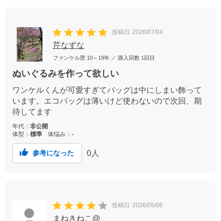
投稿日
2026/07/04
芹なずな
ファンケル歴
10～19年
／ 購入回数
1回目
ぬいぐるみを作って欲しい
ワンケルくんが可愛すぎてバッグは中にしまい飾って
います。エコバッグは薄いけど使わないので次回、期
待してます
年代：
非公開
体型：
標準
体悩み：
-
0
人
参考になった
投稿日
2026/05/06
まねきねこ@