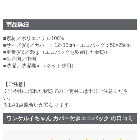
商品詳細
■素材／ポリエステル100%
■サイズ(約)／カバー：12×12cm・エコバッグ：50×25cm
■重量(約)／65ｇ（エコバッグを収納した状態）
■生産国／中国
■洗濯／洗濯機可（ネット使用）
【ご注意】
※汗や雨に濡れた状態でのご使用には十分ご注意くださ
い。
※1点1点風合いが異なります。
ワンケル子ちゃん カバー付きエコバック の口コミ