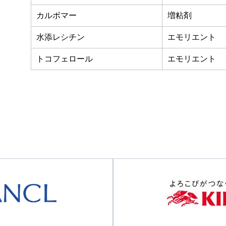
カルボマー
増粘剤
水添レシチン
エモリエント
トコフェロール
エモリエント