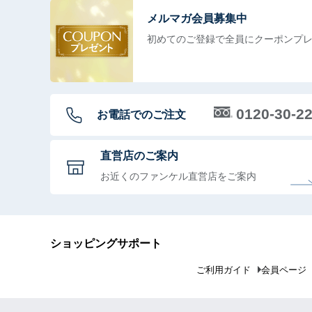
メルマガ会員募集中
初めてのご登録で全員に
クーポンプ
0120-30-2
お電話でのご注文
直営店のご案内
お近くのファンケル直営店をご案内
ショッピングサポート
ご利用ガイド
会員ページ