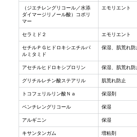
（ジエチレングリコール／水添
エモリエント
ダイマージリノール酸）コポリ
マー
セラミド２
エモリエント
セチルＰＧヒドロキシエチルパ
保湿、肌荒れ防
ルミタミド
アセチルヒドロキシプロリン
保湿、肌荒れ防
グリチルレチン酸ステアリル
肌荒れ防止
トコフェリルリン酸Ｎａ
保湿剤
ペンチレングリコール
保湿
アルギニン
保湿
キサンタンガム
増粘剤