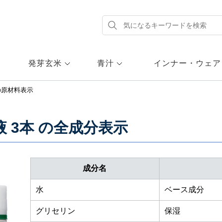
発芽玄米
青汁
インナー・ウェア
の原材料表示
 3本
の全成分表示
成分名
水
ベース成分
グリセリン
保湿