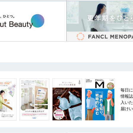
毎日に
情報誌
入いた
届けい