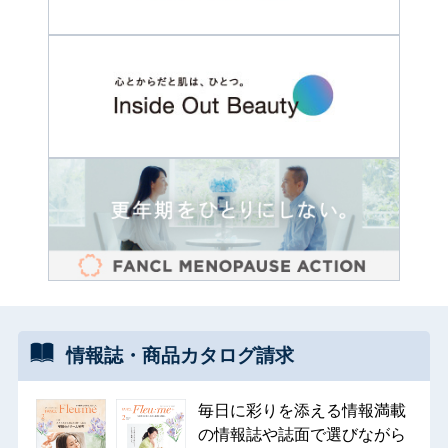
情報誌・
商品カタログ
請求
毎日に彩りを添える情報満載
の情報誌や誌面で選びながら