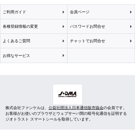
ご利用ガイド
会員ページ
各種登録情報の変更
パスワードお問合せ
よくあるご質問
チャットでお問合せ
お得なサービス
株式会社ファンケルは、
公益社団法人日本通信販売協会
の会員です。
お客様がお使いのブラウザとウェブサーバ間の暗号化通信を証明する
ジオトラスト スマートシールを取得しています。