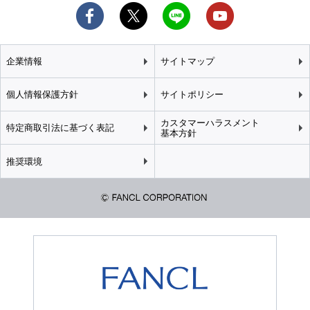
企業情報
サイトマップ
個人情報保護方針
サイトポリシー
カスタマーハラスメント
特定商取引法に基づく表記
基本方針
推奨環境