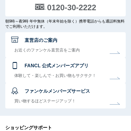
0120-30-2222
朝9時～夜9時 年中無休（年末年始を除く）携帯電話からも通話料無料
でご利用いただけます。
直営店のご案内
お近くのファンケル直営店をご案内
FANCL 公式メンバーズアプリ
体験して・楽しんで・お買い物もサクサク！
ファンケルメンバーズサービス
買い物するほどステージアップ！
ショッピングサポート