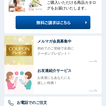
ご購入いただける商品カタロ
グをお届けいたします。
メルマガ会員募集中
初めてのご登録で全員に
クーポンプレゼント！
お友達紹介サービス
お友達にもあなたにも
嬉しい特典！
お電話でのご注文