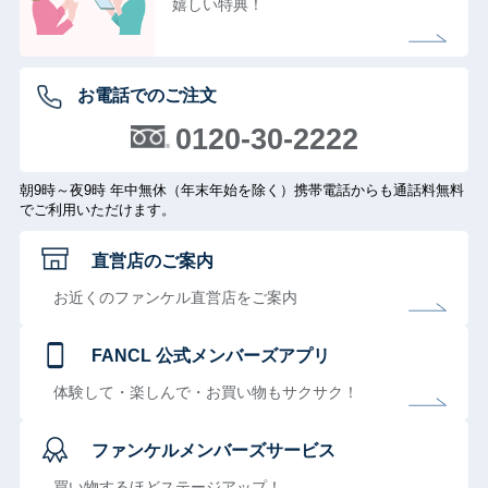
嬉しい特典！
お電話でのご注文
0120-30-2222
朝9時～夜9時 年中無休（年末年始を除く）携帯電話からも通話料無料
でご利用いただけます。
直営店のご案内
お近くのファンケル直営店をご案内
FANCL 公式メンバーズアプリ
体験して・楽しんで・お買い物もサクサク！
ファンケルメンバーズサービス
買い物するほどステージアップ！