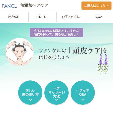
無添加ヘアケア
ご購入はこちら ＞
艶衣体験
LINE UP
お手入れ方法
Q&A
うるおいのある頭皮とすこやかな
頭皮を保って、髪を芯から美しく
ヘア
正しい
ヘアケア
マッサージ
髪の洗い方
Q&A
方法