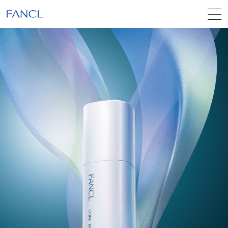
本
文
へ
ジ
ャ
ン
プ