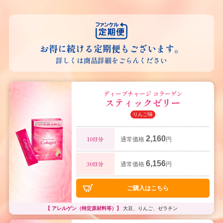
お得に続ける定期便もございます。
詳しくは商品詳細をごらんください
ディープチャージ コラーゲン
スティックゼリー
りんご味
2,160
10日分
通常価格
円
6,156
30日分
通常価格
円
ご購入はこちら
【 アレルゲン（特定原材料等）】
大豆、りんご、ゼラチン