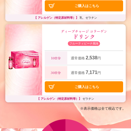
ご購入はこちら
【 アレルゲン（特定原材料等）】
乳、ゼラチン
ディープチャージ コラーゲン
ドリンク
フルーティピーチ風味
2,538
10日分
通常価格
円
7,171
30日分
通常価格
円
ご購入はこちら
【 アレルゲン（特定原材料等）】
ゼラチン
※表示価格は全て税込です。