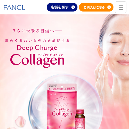
本
文
へ
ジ
ャ
ン
プ