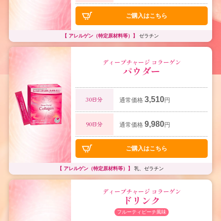
ご購入はこちら
【 アレルゲン（特定原材料等）】
ゼラチン
ディープチャージ コラーゲン
パウダー
3,510
30日分
通常価格
円
9,980
90日分
通常価格
円
ご購入はこちら
【 アレルゲン（特定原材料等）】
乳、ゼラチン
ディープチャージ コラーゲン
ドリンク
フルーティピーチ風味