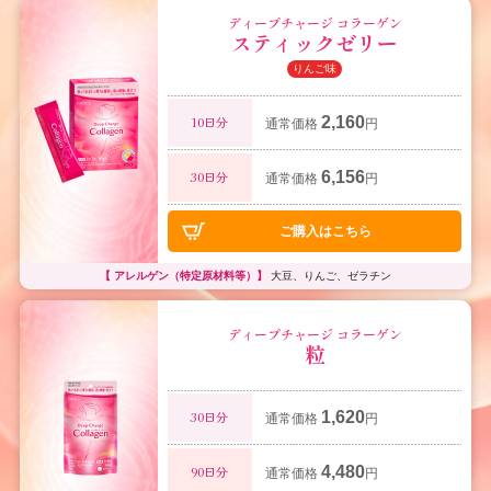
ディープチャージ コラーゲン
スティックゼリー
りんご味
2,160
10日分
通常価格
円
6,156
30日分
通常価格
円
ご購入はこちら
【 アレルゲン（特定原材料等）】
大豆、りんご、ゼラチン
ディープチャージ コラーゲン
粒
1,620
30日分
通常価格
円
4,480
90日分
通常価格
円