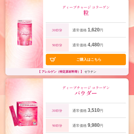
ディープチャージ コラーゲン
粒
1,620
30日分
通常価格
円
4,480
90日分
通常価格
円
ご購入はこちら
【 アレルゲン（特定原材料等）】
ゼラチン
ディープチャージ コラーゲン
パウダー
3,510
30日分
通常価格
円
9,980
90日分
通常価格
円