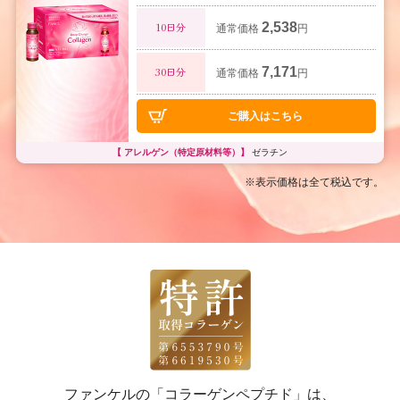
2,538
10日分
通常価格
円
7,171
30日分
通常価格
円
ご購入はこちら
【 アレルゲン（特定原材料等）】
ゼラチン
※表示価格は全て税込です。
ファンケルの「コラーゲンペプチド」は、