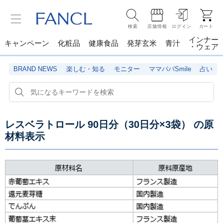
検索
店舗情報
ログイン
カート
インナー
キャンペーン
化粧品
健康食品
発芽玄米
青汁
・ウェア
BRAND NEWS
楽しむ・知る
モニター
ママパパSmile
占い
レスベラトロール 90日分（30日分×3袋）
の原
材料表示