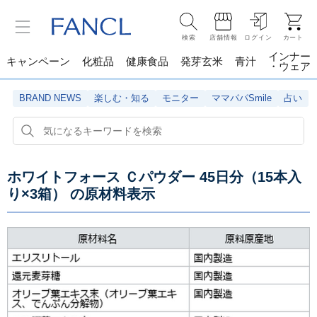
検索
店舗情報
ログイン
カート
インナー
キャンペーン
化粧品
健康食品
発芽玄米
青汁
・ウェア
BRAND NEWS
楽しむ・知る
モニター
ママパパSmile
占い
ホワイトフォース Ｃパウダー 45日分（15本入
り×3箱）
の原材料表示