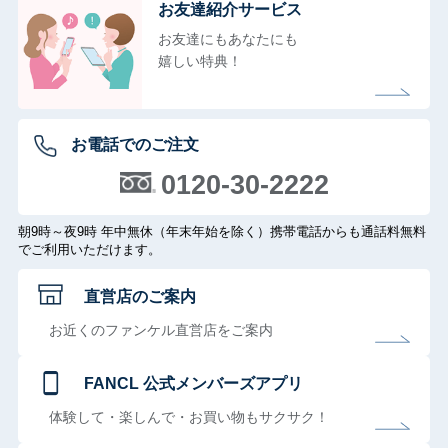
お友達紹介サービス
お友達にもあなたにも
嬉しい特典！
お電話でのご注文
0120-30-2222
朝9時～夜9時 年中無休（年末年始を除く）携帯電話からも通話料無料
でご利用いただけます。
直営店のご案内
お近くのファンケル直営店をご案内
FANCL 公式メンバーズアプリ
体験して・楽しんで・お買い物もサクサク！