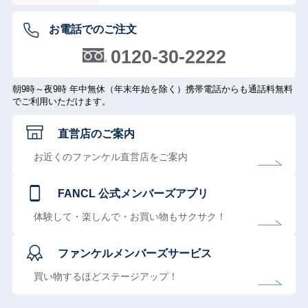
お電話でのご注文
0120-30-2222
朝9時～夜9時 年中無休（年末年始を除く）携帯電話からも通話料無料
でご利用いただけます。
直営店のご案内
お近くのファンケル直営店をご案内
FANCL 公式メンバーズアプリ
体験して・楽しんで・お買い物もサクサク！
ファンケルメンバーズサービス
買い物するほどステージアップ！