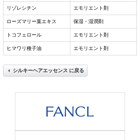
リゾレシチン
エモリエント剤
ローズマリー葉エキス
保湿・湿潤剤
トコフェロール
エモリエント剤
ヒマワリ種子油
エモリエント剤
シルキーヘアエッセンス
に戻る