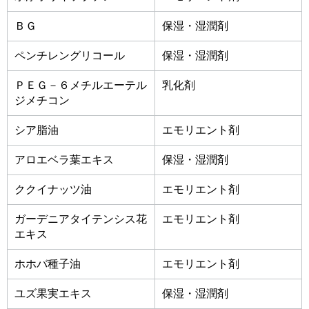
ＢＧ
保湿・湿潤剤
ペンチレングリコール
保湿・湿潤剤
ＰＥＧ－６メチルエーテル
乳化剤
ジメチコン
シア脂油
エモリエント剤
アロエベラ葉エキス
保湿・湿潤剤
ククイナッツ油
エモリエント剤
ガーデニアタイテンシス花
エモリエント剤
エキス
ホホバ種子油
エモリエント剤
ユズ果実エキス
保湿・湿潤剤