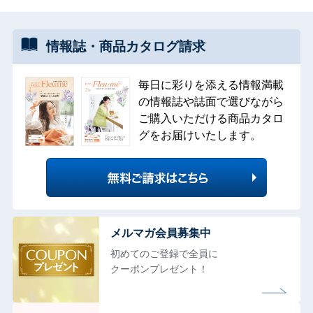
情報誌・
商品カタログ
請求
毎日に彩りを添える情報満載
の情報誌や誌面で選びながら
ご購入いただける商品カタロ
グをお届けいたします。
メルマガ会員募集中
初めてのご登録で全員に
クーポンプレゼント！