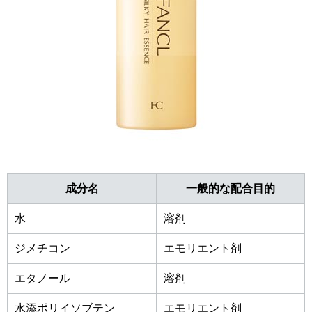
成分名
一般的な配合目的
水
溶剤
ジメチコン
エモリエント剤
エタノール
溶剤
水添ポリイソブテン
エモリエント剤