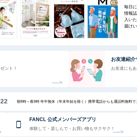
毎日に
情報誌
入いた
届けい
お友達紹介
レゼント！
お友達にもあ
222
朝9時～夜9時 年中無休（年末年始を除く）携帯電話からも通話料無料
FANCL 公式メンバーズアプリ
体験して・楽しんで・お買い物もサクサク！