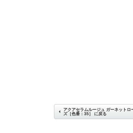
アクアセラムルージュ ガーネットロ
ズ［色番：35］
に戻る