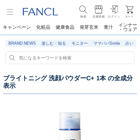
検索
店舗情報
ログイン
カート
インナー
キャンペーン
化粧品
健康食品
発芽玄米
青汁
・ウェア
BRAND NEWS
楽しむ・知る
モニター
ママパパSmile
占い
ブライトニング 洗顔パウダーC+ 1本
の全成分
表示