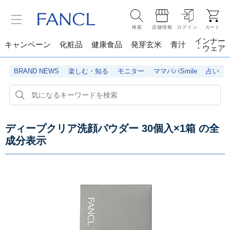
検索
店舗情報
ログイン
カート
インナー
キャンペーン
化粧品
健康食品
発芽玄米
青汁
・ウェア
BRAND NEWS
楽しむ・知る
モニター
ママパパSmile
占い
ディープクリア洗顔パウダー 30個入×1箱
の全
成分表示