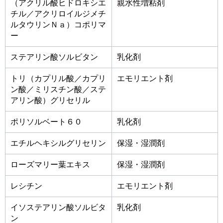
（アクリル酸ヒドロキシエ
親水性増粘剤
チル／アクリロイルジメチ
ルタウリンＮａ）コポリマ
ー
ステアリン酸ソルビタン
乳化剤
トリ（カプリル酸／カプリ
エモリエント剤
ン酸／ミリスチン酸／ステ
アリン酸）グリセリル
ポリソルベート６０
乳化剤
エチルヘキシルグリセリン
保湿・湿潤剤
ローズマリー葉エキス
保湿・湿潤剤
レシチン
エモリエント剤
イソステアリン酸ソルビタ
乳化剤
ン