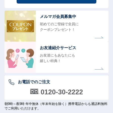
メルマガ会員募集中
初めてのご登録で全員に
クーポンプレゼント！
お友達紹介サービス
お友達にもあなたにも
嬉しい特典！
お電話でのご注文
0120-30-2222
朝9時～夜9時 年中無休（年末年始を除く）携帯電話からも通話料無料
でご利用いただけます。