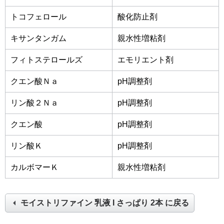
トコフェロール
酸化防止剤
キサンタンガム
親水性増粘剤
フィトステロールズ
エモリエント剤
クエン酸Ｎａ
pH調整剤
リン酸２Ｎａ
pH調整剤
クエン酸
pH調整剤
リン酸Ｋ
pH調整剤
カルボマーＫ
親水性増粘剤
モイストリファイン 乳液 I さっぱり 2本
に戻る