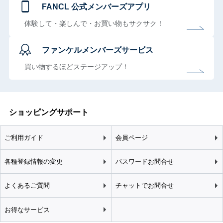
FANCL 公式メンバーズアプリ
体験して・楽しんで・お買い物もサクサク！
ファンケルメンバーズサービス
買い物するほどステージアップ！
ショッピングサポート
ご利用ガイド
会員ページ
各種登録情報の変更
パスワードお問合せ
よくあるご質問
チャットでお問合せ
お得なサービス