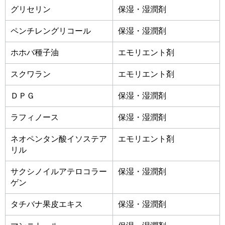
グリセリン
保湿・湿潤剤
ペンチレングリコール
保湿・湿潤剤
ホホバ種子油
エモリエント剤
スクワラン
エモリエント剤
ＤＰＧ
保湿・湿潤剤
ラフィノース
保湿・湿潤剤
ネオペンタン酸イソステア
エモリエント剤
リル
サクシノイルアテロコラー
保湿・湿潤剤
ゲン
タチバナ果皮エキス
保湿・湿潤剤