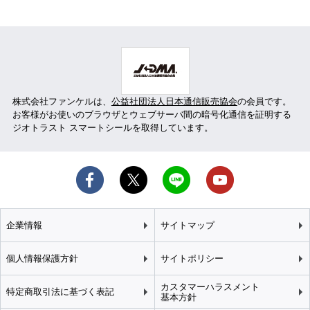
株式会社ファンケルは、
公益社団法人日本通信販売協会
の会員です。
お客様がお使いのブラウザとウェブサーバ間の暗号化通信を証明する
ジオトラスト スマートシールを取得しています。
企業情報
サイトマップ
個人情報保護方針
サイトポリシー
カスタマーハラスメント
特定商取引法に基づく表記
基本方針