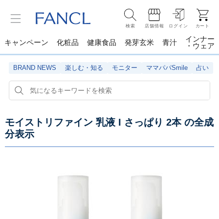
検索
店舗情報
ログイン
カート
インナー
キャンペーン
化粧品
健康食品
発芽玄米
青汁
・ウェア
BRAND NEWS
楽しむ・知る
モニター
ママパパSmile
占い
モイストリファイン 乳液 I さっぱり 2本
の全成
分表示