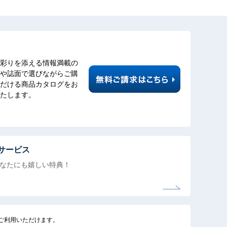
彩りを添える情報満載の
や誌面で選びながらご購
だける商品カタログをお
たします。
サービス
なたにも
嬉しい特典！
でご利用いただけます。