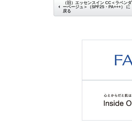
（旧）エッセンスイン CC＜ラベンダ
ーベージュ＞（SPF25・PA+++）
に
戻る