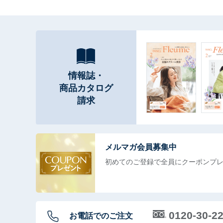
情報誌・
商品カタログ
請求
メルマガ会員募集中
初めてのご登録で全員に
クーポンプ
0120-30-2
お電話でのご注文