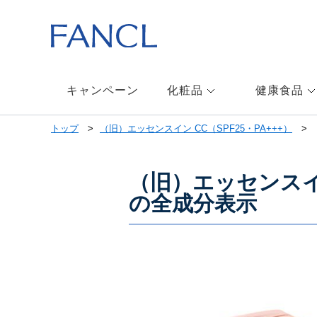
キャンペーン
化粧品
健康食品
トップ
（旧）エッセンスイン CC（SPF25・PA+++）
（旧）エッセンスイン
の全成分表示