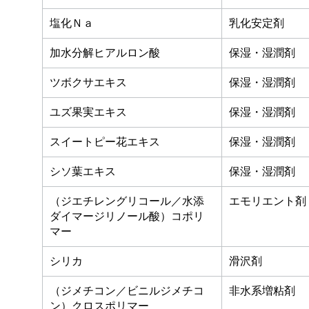
塩化Ｎａ
乳化安定剤
加水分解ヒアルロン酸
保湿・湿潤剤
ツボクサエキス
保湿・湿潤剤
ユズ果実エキス
保湿・湿潤剤
スイートピー花エキス
保湿・湿潤剤
シソ葉エキス
保湿・湿潤剤
（ジエチレングリコール／水添
エモリエント剤
ダイマージリノール酸）コポリ
マー
シリカ
滑沢剤
（ジメチコン／ビニルジメチコ
非水系増粘剤
ン）クロスポリマー