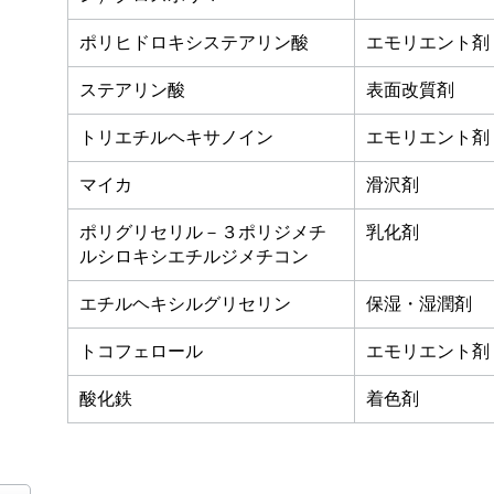
ポリヒドロキシステアリン酸
エモリエント剤
ステアリン酸
表面改質剤
トリエチルヘキサノイン
エモリエント剤
マイカ
滑沢剤
ポリグリセリル－３ポリジメチ
乳化剤
ルシロキシエチルジメチコン
エチルヘキシルグリセリン
保湿・湿潤剤
トコフェロール
エモリエント剤
酸化鉄
着色剤