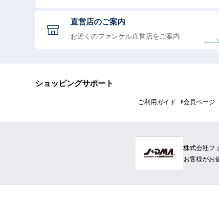
直営店のご案内
お近くのファンケル直営店をご案内
ショッピングサポート
ご利用ガイド
会員ページ
株式会社フ
お客様がお