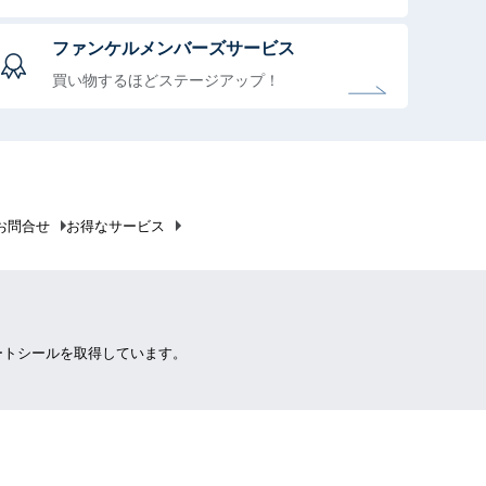
ファンケルメンバーズサービス
買い物するほどステージアップ！
お問合せ
お得なサービス
ートシールを取得しています。