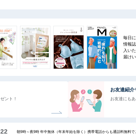
毎日に
情報誌
入いた
届けい
お友達紹介
レゼント！
お友達にもあ
222
朝9時～夜9時 年中無休（年末年始を除く）携帯電話からも通話料無料