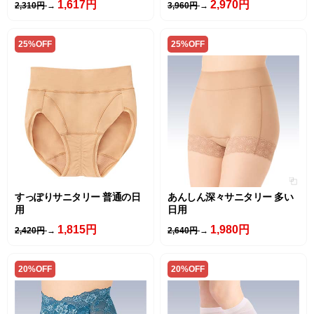
1,617円
2,970円
2,310円
→
3,960円
→
25%OFF
25%OFF
すっぽりサニタリー 普通の日
あんしん深々サニタリー 多い
用
日用
1,815円
1,980円
2,420円
→
2,640円
→
20%OFF
20%OFF