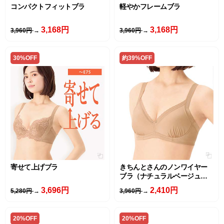
コンパクトフィットブラ
軽やかフレームブラ
3,168円
3,168円
3,960円
→
3,960円
→
30%OFF
約39%OFF
寄せて上げブラ
きちんとさんのノンワイヤー
ブラ（ナチュラルベージュ・
モーヴピンク）
3,696円
2,410円
5,280円
→
3,960円
→
20%OFF
20%OFF