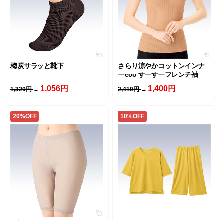
梅炭サラッと靴下
さらり涼やかコットンインナ
ーeco すーすーフレンチ袖
1,056円
1,400円
1,320円
→
2,410円
→
20%OFF
10%OFF