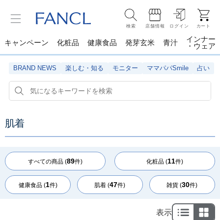
検索
店舗情報
ログイン
カート
インナー
キャンペーン
化粧品
健康食品
発芽玄米
青汁
・ウェア
BRAND NEWS
楽しむ・知る
モニター
ママパパSmile
占い
肌着
89
11
すべての商品 (
件)
化粧品 (
件)
1
47
30
健康食品 (
件)
肌着 (
件)
雑貨 (
件)
表示