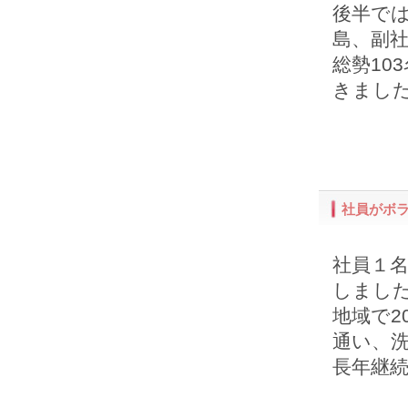
後半では
島、副
総勢10
きまし
社員がボ
社員１
しまし
地域で2
通い、
長年継