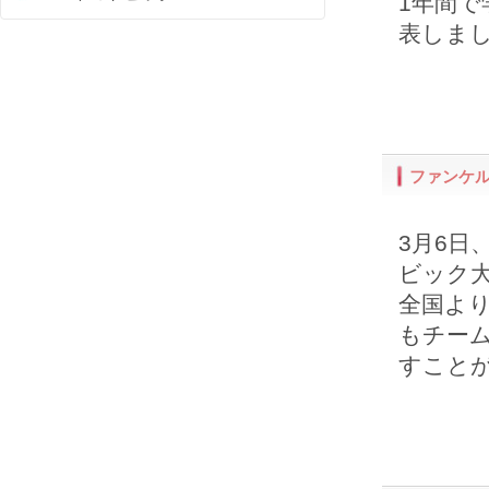
1年間
表しま
ファンケ
3月6日
ビック
全国より
もチー
すこと