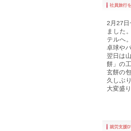
社員旅行
2月27
ました
テルへ
卓球や
翌日は
餅」の
玄餅の
久しぶ
大変盛
就労支援D