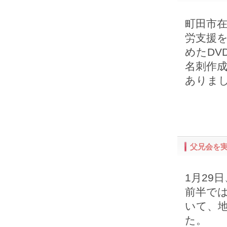
町田市
労支援
めたDV
名刺作成
ありま
父兄会を
1月29
前半で
いて、
た。