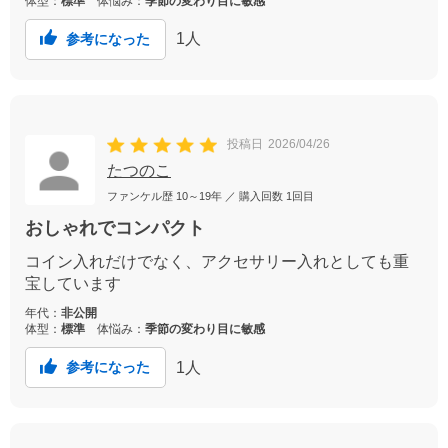
体型：
標準
体悩み：
季節の変わり目に敏感
1
人
参考になった
投稿日
2026/04/26
たつのこ
ファンケル歴
10～19年
／ 購入回数
1回目
おしゃれでコンパクト
コイン入れだけでなく、アクセサリー入れとしても重
宝しています
年代：
非公開
体型：
標準
体悩み：
季節の変わり目に敏感
1
人
参考になった