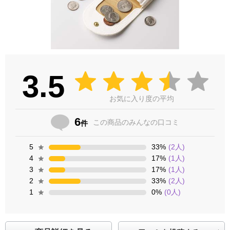
3.5
お気に入り度の平均
6
この商品の
みんなの口コミ
件
5
33
%
(
2
人)
4
17
%
(
1
人)
3
17
%
(
1
人)
2
33
%
(
2
人)
1
0
%
(
0
人)