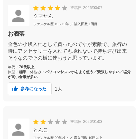
投稿日
2026/03/07
クマたん
ファンケル歴
10～19年
／ 購入回数
1回目
お洒落
金色の小銭入れとして買ったのですが素敵で、旅行の
時にアクセサリーを入れても壊れないで持ち運び出来
そうなのでその様に使おうと思っています。
年代：
70代以上
体型：
標準
体悩み：
パソコンやスマホをよく使う／緊張しやすい／塩分
が高い食事が多い
1
人
参考になった
投稿日
2026/01/03
とんこ
ファンケル歴
20年以上
／ 購入回数
10回以上