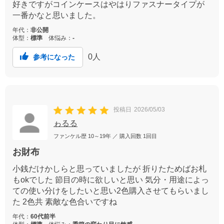
好きですがコインケースはやはりファスナータイプが
一番かなと思いました。
年代：
非公開
体型：
標準
体悩み：
-
0
人
参考になった
投稿日
2026/05/03
ゎるる
ファンケル歴
10～19年
／ 購入回数
1回目
お財布
小銭だけかしらと思っていましたが 折りたためばお札
もokでした 節目の時に欲しいと思い 気分・用途によっ
ての使い分けをしたいと思い2色購入させてもらいまし
た 2色共 素敵な色合いですね
年代：
60代前半