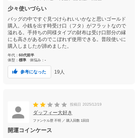
少々使いづらい
バッグの中ですぐ見つけられいいかなと思いゴールド
購入。小銭を出す時受け口（フタ）がフラットなので
溢れる。手持ちの同様タイプの財布は受け口部分の縁
にも高さがあるのでこぼれず使用できる。普段使いに
購入しましたが諦めました。
年代：
60代前半
体型：
標準
体悩み：
-
19
人
参考になった
投稿日
2025/12/19
ダッフィー大好き
ファンケル歴
不明
／ 購入回数
1回目
開運コインケース