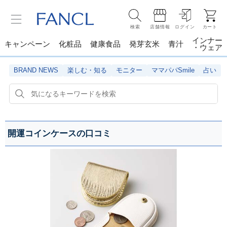
検索
店舗情報
ログイン
カート
インナー
キャンペーン
化粧品
健康食品
発芽玄米
青汁
・ウェア
BRAND NEWS
楽しむ・知る
モニター
ママパパSmile
占い
開運コインケースの口コミ