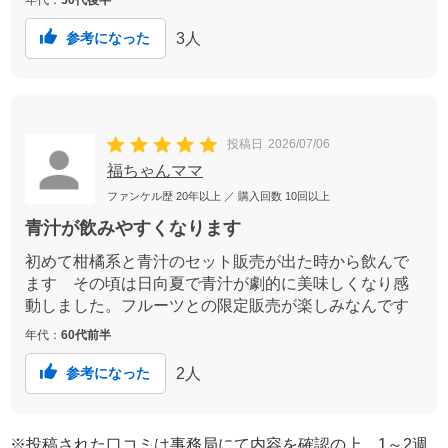
年代：
50代後半
3
人
参考になった
投稿日
2026/07/06
福ちゃんママ
ファンケル歴
20年以上
／ 購入回数
10回以上
青汁が飲みやすくなります
初めて柑橘系と青汁のセット販売が出た時から飲んで
ます その頃は日向夏で青汁が劇的に美味しくなり感
動しました。フルーツとの限定販売が楽しみなんです
年代：
60代前半
2
人
参考になった
※投稿された口コミは事務局にて内容を確認の上、1～2週