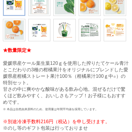
★数量限定★
愛媛県産ケール葉生葉120ｇを使用した搾りたてケール青汁
とこだわりの3種の柑橘果汁をオリジナルにブレンドした愛
媛県産柑橘ストレート果汁100％（柑橘果汁100ｇ中
​​）の
※
特別セット。
甘さの中に爽やかな酸味がある飲み心地。混ぜるだけで驚
くほど飲みやすく、おいしさもアップ！お子様にもおすす
めです。
※ 本品は自然由来原料のため、使用量は年間平均値を採用しています。​
※別途冷凍手数料216円（税込）を申し受けます。
※のし等のギフト包装は行っておりませ