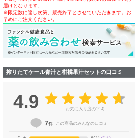
届けとなります。
※限定数に達し次第、販売終了とさせていただきます。お
早めにご注文ください。
搾りたてケール青汁と柑橘果汁セットの口コミ
4.9
お気に入り度の平均
7
この商品の
みんなの口コミ
件
5
86
%
(
6
人)