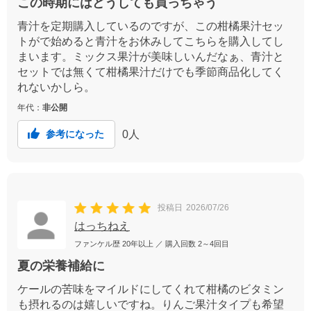
この時期にはどうしても買っちゃう
青汁を定期購入しているのですが、この柑橘果汁セッ
トがで始めると青汁をお休みしてこちらを購入してし
まいます。ミックス果汁が美味しいんだなぁ、青汁と
セットでは無くて柑橘果汁だけでも季節商品化してく
れないかしら。
年代：
非公開
0
人
参考になった
投稿日
2026/07/26
はっちねえ
ファンケル歴
20年以上
／ 購入回数
2～4回目
夏の栄養補給に
ケールの苦味をマイルドにしてくれて柑橘のビタミン
も摂れるのは嬉しいですね。りんご果汁タイプも希望