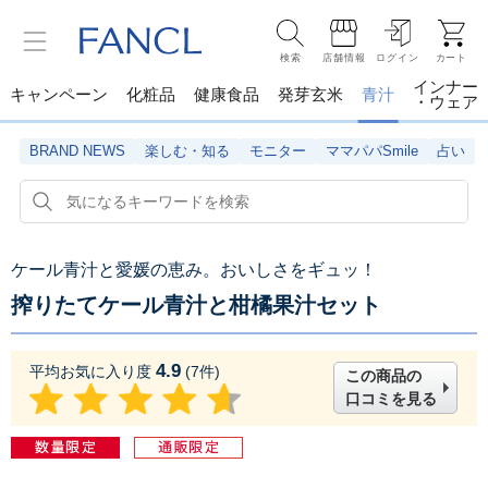
検索
店舗情報
ログイン
カート
インナー
キャンペーン
化粧品
健康食品
発芽玄米
青汁
・ウェア
BRAND NEWS
楽しむ・知る
モニター
ママパパSmile
占い
ケール青汁と愛媛の恵み。おいしさをギュッ！
搾りたてケール青汁と柑橘果汁セット
4.9
平均お気に入り度
(
7
件)
この商品の
口コミを見る