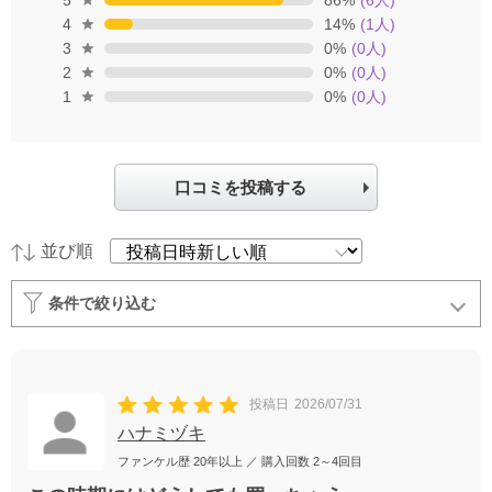
4
14
%
(
1
人)
3
0
%
(
0
人)
2
0
%
(
0
人)
1
0
%
(
0
人)
口コミを投稿する
並び順
条件で絞り込む
投稿日
2026/07/31
ハナミヅキ
ファンケル歴
20年以上
／ 購入回数
2～4回目