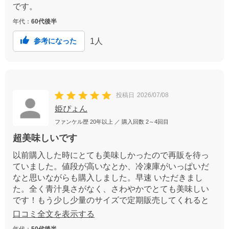
です。
年代：
60代後半
1
人
参考になった
投稿日
2026/07/08
姫ぴょん
ファンケル歴
20年以上
／ 購入回数
2～4回目
超美味しいです
以前購入した時にとても美味しかったので再販を待っ
ていました。値段が高いなとか、冷凍庫がいっぱいだ
なと思いながらも購入しました。早速 いただきまし
た。全く青汁臭さがなく、さわやかでとても美味しい
です！もう少し少量のサイズで定期販売してくれると
とても嬉しいです。
口コミ全文を表示する