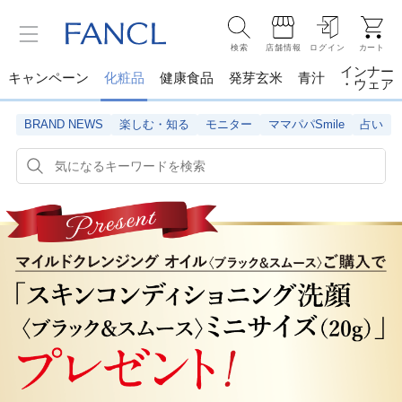
検索
店舗情報
ログイン
カート
インナー
キャンペーン
化粧品
健康食品
発芽玄米
青汁
・ウェア
BRAND NEWS
楽しむ・知る
モニター
ママパパSmile
占い